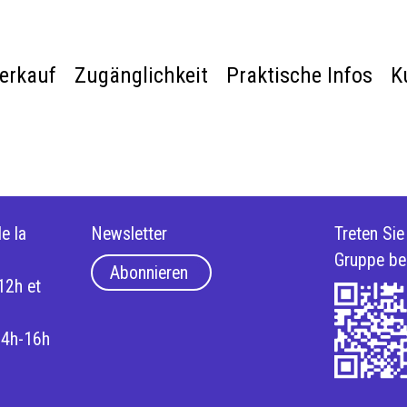
verkauf
Zugänglichkeit
Praktische Infos
K
e la
Newsletter
Treten Si
Gruppe be
Abonnieren
12h et
14h-16h