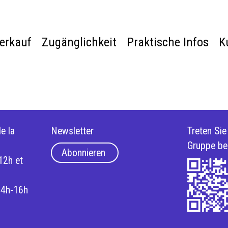
verkauf
Zugänglichkeit
Praktische Infos
K
e la
Newsletter
Treten Si
Gruppe be
Abonnieren
12h et
14h-16h