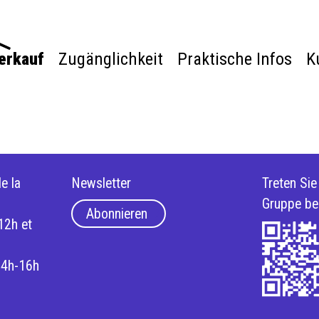
verkauf
Zugänglichkeit
Praktische Infos
K
e la
Newsletter
Treten Si
Gruppe be
Abonnieren
12h et
14h-16h