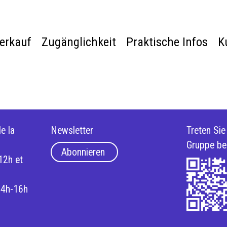
verkauf
Zugänglichkeit
Praktische Infos
K
e la
Newsletter
Treten Si
Gruppe be
Abonnieren
12h et
14h-16h