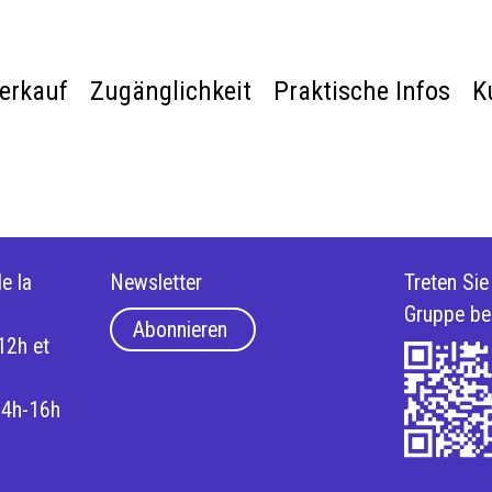
verkauf
Zugänglichkeit
Praktische Infos
K
e la
Newsletter
Treten Si
Gruppe be
Abonnieren
12h et
14h-16h