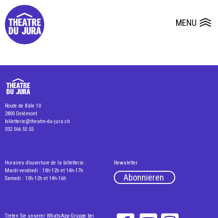
Presse
Technik
Salles
Dépôts de dossiers
MENU
Ouvrir le
Route de Bâle 10
2800 Delémont
billetterie@theatre-du-jura.ch
032 566 55 55
Horaires d’ouverture de la billetterie :
Newsletter
Mardi-vendredi : 10h-12h et 14h-17h
Abonnieren
Samedi : 10h-12h et 14h-16h
Treten Sie unserer WhatsApp-Gruppe bei