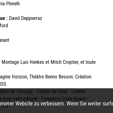
ia Pinnelli
ue :
David Deppierraz
ford
unant
n
 Montage Luis Henkes et Mitch Croptier, et toute
gnie Horizon, Théâtre Benno Besson. Création
020.
héâtre de Carouge - Canton de Vaud - Loterie
pour-cent culturel - Fondation Emile Gourd -
nserer Website zu verbessern. Wenn Sie weiter surfe
s SIS