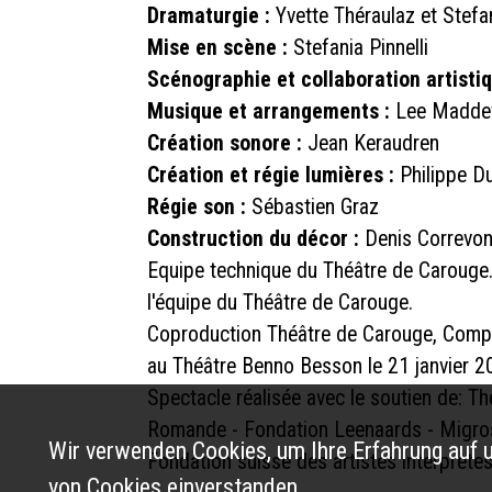
Dramaturgie :
Yvette Théraulaz et Stefan
Mise en scène :
Stefania Pinnelli
Scénographie et collaboration artistiq
Musique et arrangements :
Lee Madde
Création sonore :
Jean Keraudren
Création et régie lumières :
Philippe D
Régie son :
Sébastien Graz
Construction du décor :
Denis Correvo
Equipe technique du Théâtre de Carouge.
l'équipe du Théâtre de Carouge.
Coproduction Théâtre de Carouge, Compa
au Théâtre Benno Besson le 21 janvier 2
Spectacle réalisée avec le soutien de: T
Romande - Fondation Leenaards - Migros 
Wir verwenden Cookies, um Ihre Erfahrung auf u
Fondation suisse des artistes interprète
von Cookies einverstanden.