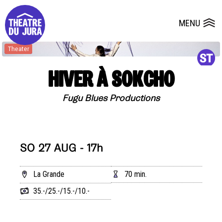
Presse
Technik
Salles
Dépôts de dossiers
MENU
Ouvrir le
Theater
HIVER À SOKCHO
Fugu Blues Productions
SO 27 AUG - 17h
La Grande
70 min.
35.-/25.-/15.-/10.-