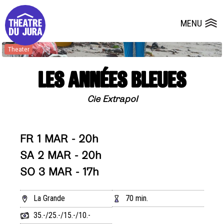
Presse
Technik
Salles
Dépôts de dossiers
MENU
Ouvrir le
Theater
LES ANNÉES BLEUES
Cie Extrapol
FR 1 MAR - 20h
SA 2 MAR - 20h
SO 3 MAR - 17h
La Grande
70 min.
35.-/25.-/15.-/10.-