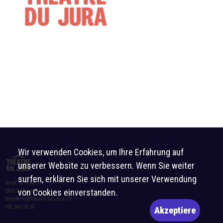
Wir verwenden Cookies, um Ihre Erfahrung auf
unserer Website zu verbessern. Wenn Sie weiter
surfen, erklären Sie sich mit unserer Verwendung
Route de Bâle 10
von Cookies einverstanden.
2800 Delémont
billetterie@theatre-du-jura.ch
032 566 55 55
Akzeptiere