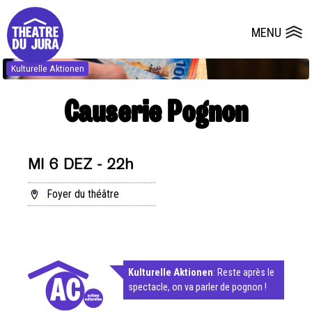
Presse
Technik
Salles
Dépôts de dossiers
MENU
Ouvrir le
Kulturelle Aktionen
Causerie Pognon
MI 6 DEZ - 22h
Foyer du théâtre
Kulturelle Aktionen
: Reste après le
spectacle, on va parler de pognon !