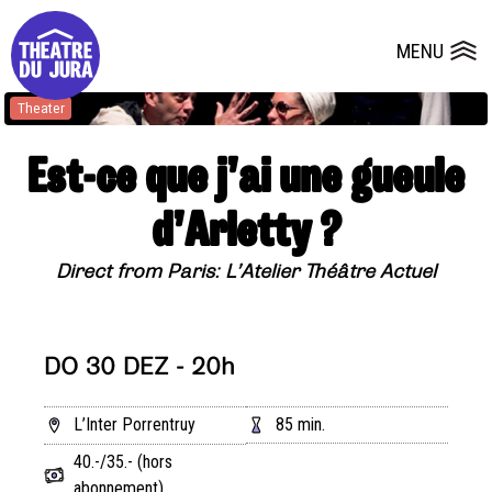
Presse
Technik
Salles
Dépôts de dossiers
MENU
Ouvrir le
Theater
Est-ce que j’ai une gueule
d’Arletty ?
Direct from Paris: L’Atelier Théâtre Actuel
DO 30 DEZ - 20h
L’Inter Porrentruy
85 min.
40.-/35.- (hors
abonnement)