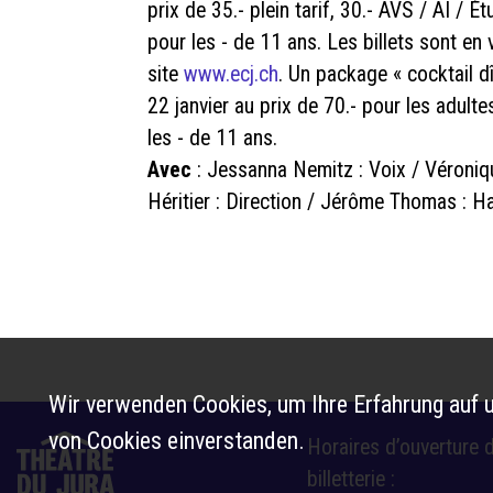
prix de 35.- plein tarif, 30.- AVS / AI / É
pour les - de 11 ans. Les billets sont en v
site
www.ecj.ch
. Un package « cocktail d
22 janvier au prix de 70.- pour les adulte
les - de 11 ans.
Avec
: Jessanna Nemitz : Voix / Véronique
Héritier : Direction / Jérôme Thomas : H
Wir verwenden Cookies, um Ihre Erfahrung auf u
von Cookies einverstanden.
Horaires d’ouverture d
billetterie :