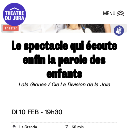
Presse
Technik
Salles
Dépôts de dossiers
MENU
Ouvrir le
Theater
Theater
Theater
Le spectacle qui écoute
enfin la parole des
enfants
Lola Giouse / Cie La Division de la Joie
DI 10 FEB - 19h30
La Grande
60 min.