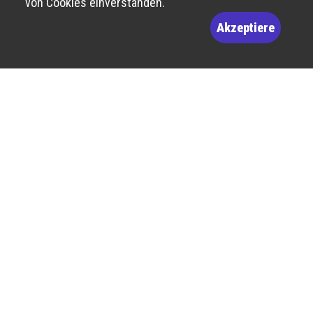
von Cookies einverstanden.
Akzeptiere
Route de Bâle 10
2800 Delémont
billetterie@theatre-du-jura.ch
032 566 55 55