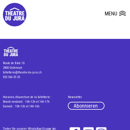
Presse
Technik
Salles
Dépôts de dossiers
MENU
Ouvrir le
Route de Bâle 10
2800 Delémont
billetterie@theatre-du-jura.ch
032 566 55 55
Horaires d’ouverture de la billetterie :
Newsletter
Mardi-vendredi : 10h-12h et 14h-17h
Abonnieren
Samedi : 10h-12h et 14h-16h
Treten Sie unserer WhatsApp-Gruppe bei