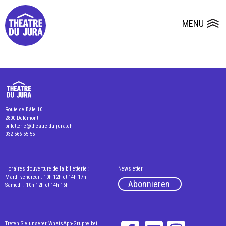
Presse
Technik
Salles
Dépôts de dossiers
MENU
Ouvrir le
Route de Bâle 10
2800 Delémont
billetterie@theatre-du-jura.ch
032 566 55 55
Horaires d’ouverture de la billetterie :
Newsletter
Mardi-vendredi : 10h-12h et 14h-17h
Abonnieren
Samedi : 10h-12h et 14h-16h
Treten Sie unserer WhatsApp-Gruppe bei