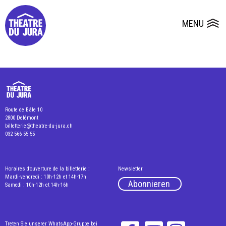
Presse
Technik
Salles
Dépôts de dossiers
MENU
Ouvrir le
Route de Bâle 10
2800 Delémont
billetterie@theatre-du-jura.ch
032 566 55 55
Horaires d’ouverture de la billetterie :
Newsletter
Mardi-vendredi : 10h-12h et 14h-17h
Abonnieren
Samedi : 10h-12h et 14h-16h
Treten Sie unserer WhatsApp-Gruppe bei