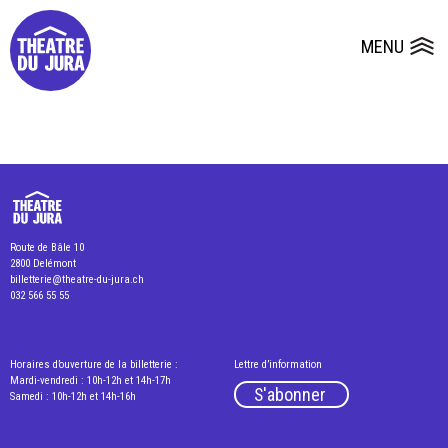
Presse
Fiches et plans techniques
Salles
MENU
Ouvrir le
Dépôts de dossiers
Route de Bâle 10
2800 Delémont
billetterie@theatre-du-jura.ch
032 566 55 55
Horaires d’ouverture de la billetterie :
Lettre d’information
Mardi-vendredi : 10h-12h et 14h-17h
S'abonner
Samedi : 10h-12h et 14h-16h