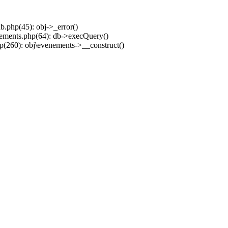
.php(45): obj->_error()
ements.php(64): db->execQuery()
(260): obj\evenements->__construct()