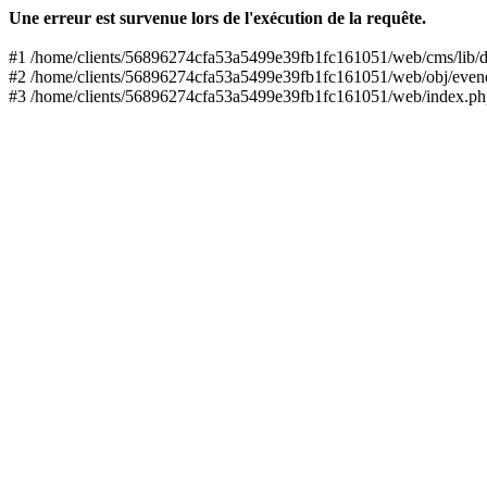
Une erreur est survenue lors de l'exécution de la requête.
#1 /home/clients/56896274cfa53a5499e39fb1fc161051/web/cms/lib/db
#2 /home/clients/56896274cfa53a5499e39fb1fc161051/web/obj/even
#3 /home/clients/56896274cfa53a5499e39fb1fc161051/web/index.php