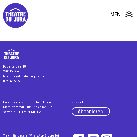
Presse
Technik
Salles
Dépôts de dossiers
MENU
Ouvrir le
Route de Bâle 10
2800 Delémont
billetterie@theatre-du-jura.ch
032 566 55 55
Horaires d’ouverture de la billetterie :
Newsletter
Mardi-vendredi : 10h-12h et 14h-17h
Abonnieren
Samedi : 10h-12h et 14h-16h
Treten Sie unserer WhatsApp-Gruppe bei