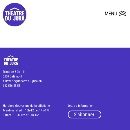
Presse
Fiches et plans techniques
Salles
MENU
Ouvrir le
Dépôts de dossiers
Route de Bâle 10
2800 Delémont
billetterie@theatre-du-jura.ch
032 566 55 55
Horaires d’ouverture de la billetterie :
Lettre d’information
Mardi-vendredi : 10h-12h et 14h-17h
S'abonner
Samedi : 10h-12h et 14h-16h