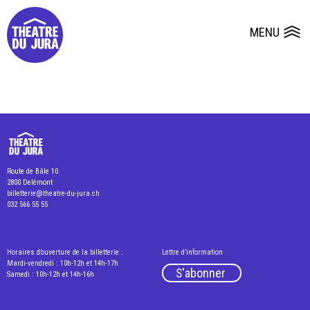
Presse
Fiches et plans techniques
Salles
MENU
Ouvrir le
Dépôts de dossiers
Route de Bâle 10
2800 Delémont
billetterie@theatre-du-jura.ch
032 566 55 55
Horaires d’ouverture de la billetterie :
Lettre d’information
Mardi-vendredi : 10h-12h et 14h-17h
S'abonner
Samedi : 10h-12h et 14h-16h