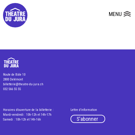
Presse
Fiches et plans techniques
Salles
MENU
Ouvrir le
Dépôts de dossiers
Route de Bâle 10
2800 Delémont
billetterie@theatre-du-jura.ch
032 566 55 55
Horaires d’ouverture de la billetterie :
Lettre d’information
Mardi-vendredi : 10h-12h et 14h-17h
S'abonner
Samedi : 10h-12h et 14h-16h