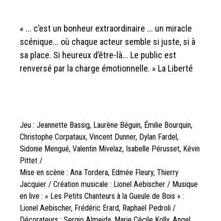
« ... c’est un bonheur extraordinaire ... un miracle
scénique... où chaque acteur semble si juste, si à
sa place. Si heureux d’être-là... Le public est
renversé par la charge émotionnelle. » La Liberté
Jeu : Jeannette Bassig, Laurène Béguin, Émilie Bourquin,
Christophe Corpataux, Vincent Dunner, Dylan Fardel,
Sidonie Mengué, Valentin Mivelaz, Isabelle Pérusset, Kévin
Pittet /
Mise en scène : Ana Tordera, Edmée Fleury, Thierry
Jacquier / Création musicale : Lionel Aebischer / Musique
en live : « Les Petits Chanteurs à la Gueule de Bois » :
Lionel Aebischer, Frédéric Erard, Raphaël Pedroli /
Décorateurs : Sergio Almeida, Marie Cécile Kolly, Angel