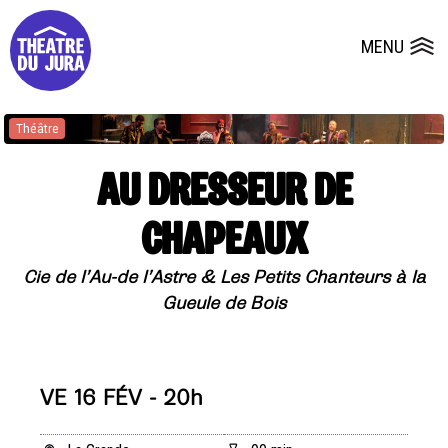
Presse
Fiches et plans techniques
Salles
MENU
Ouvrir le
Dépôts de dossiers
Théâtre
AU DRESSEUR DE
CHAPEAUX
Cie de l’Au-de l’Astre & Les Petits Chanteurs à la
Gueule de Bois
VE 16 FÉV - 20h