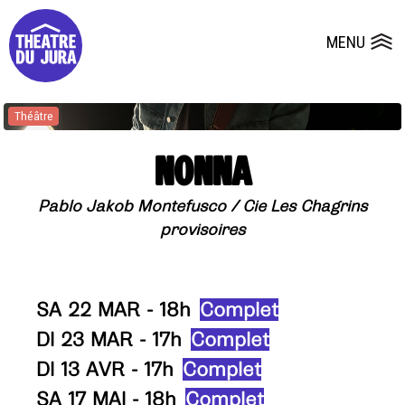
Presse
Fiches et plans techniques
Salles
MENU
Ouvrir le
Dépôts de dossiers
Théâtre
Théâtre
Théâtre
Théâtre
Théâtre
NONNA
Pablo Jakob Montefusco / Cie Les Chagrins
provisoires
SA 22 MAR - 18h
Complet
DI 23 MAR - 17h
Complet
DI 13 AVR - 17h
Complet
SA 17 MAI - 18h
Complet