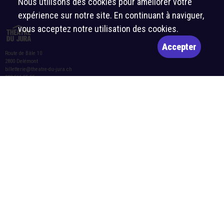
Nous utilisons des cookies pour améliorer votre
expérience sur notre site. En continuant à naviguer,
vous acceptez notre utilisation des cookies.
Accepter
Route de Bâle 10
2800 Delémont
billetterie@theatre-du-jura.ch
032 566 55 55
Horaires d’ouverture de la billetterie :
Lettre d’information
Mardi-vendredi : 10h-12h et 14h-17h
S'abonner
Samedi : 10h-12h et 14h-16h