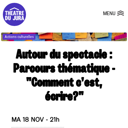
Presse
Fiches et plans techniques
Salles
MENU
Ouvrir le
Dépôts de dossiers
Actions culturelles
Autour du spectacle :
Parcours thématique -
"Comment c’est,
écrire?"
MA 18 NOV - 21h