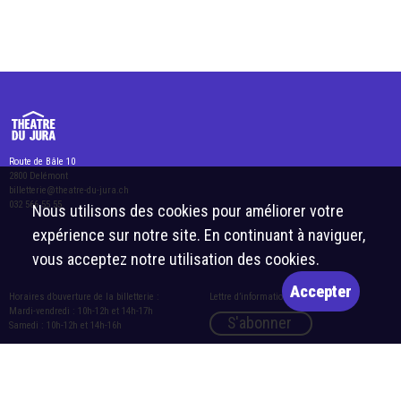
Route de Bâle 10
2800 Delémont
billetterie@theatre-du-jura.ch
032 566 55 55
Nous utilisons des cookies pour améliorer votre
expérience sur notre site. En continuant à naviguer,
vous acceptez notre utilisation des cookies.
Accepter
Horaires d’ouverture de la billetterie :
Lettre d’information
Mardi-vendredi : 10h-12h et 14h-17h
S'abonner
Samedi : 10h-12h et 14h-16h