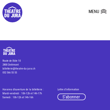
Presse
Fiches et plans techniques
Salles
MENU
Ouvrir le
Dépôts de dossiers
Route de Bâle 10
2800 Delémont
billetterie@theatre-du-jura.ch
032 566 55 55
Horaires d’ouverture de la billetterie :
Lettre d’information
Mardi-vendredi : 10h-12h et 14h-17h
S'abonner
Samedi : 10h-12h et 14h-16h