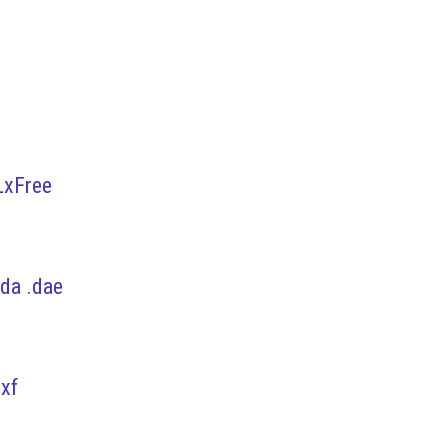
LxFree
da .dae
dxf