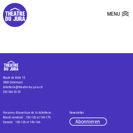
Presse
Technik
Salles
Dépôts de dossiers
MENU
Ouvrir le
Route de Bâle 10
2800 Delémont
billetterie@theatre-du-jura.ch
032 566 55 55
Horaires d’ouverture de la billetterie :
Newsletter
Mardi-vendredi : 10h-12h et 14h-17h
Abonnieren
Samedi : 10h-12h et 14h-16h