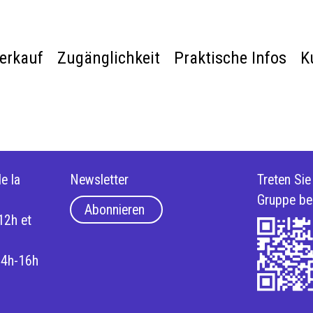
verkauf
Zugänglichkeit
Praktische Infos
K
e la
Newsletter
Treten Si
Gruppe be
Abonnieren
12h et
14h-16h