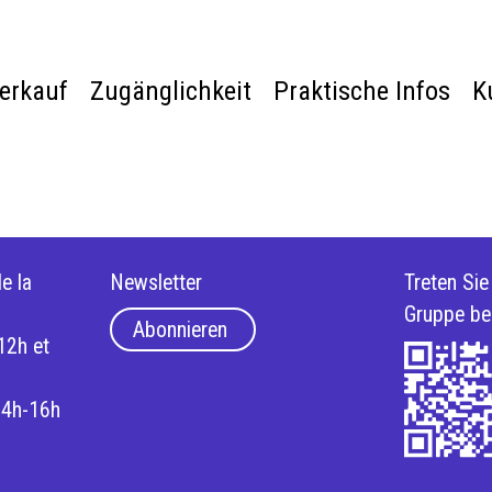
verkauf
Zugänglichkeit
Praktische Infos
K
e la
Newsletter
Treten Si
Gruppe be
Abonnieren
12h et
14h-16h