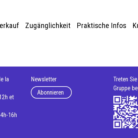
verkauf
Zugänglichkeit
Praktische Infos
K
e la
Newsletter
Treten Si
Gruppe be
Abonnieren
12h et
14h-16h