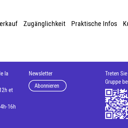
verkauf
Zugänglichkeit
Praktische Infos
K
e la
Newsletter
Treten Si
Gruppe be
Abonnieren
12h et
14h-16h