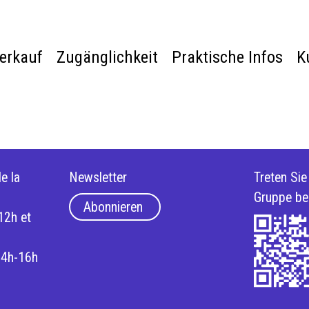
verkauf
Zugänglichkeit
Praktische Infos
K
e la
Newsletter
Treten Si
Gruppe be
Abonnieren
12h et
14h-16h