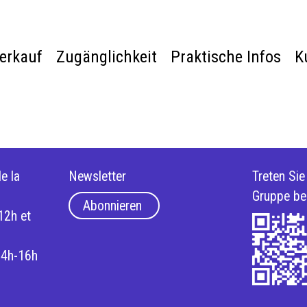
verkauf
Zugänglichkeit
Praktische Infos
K
e la
Newsletter
Treten Si
Gruppe be
Abonnieren
12h et
14h-16h