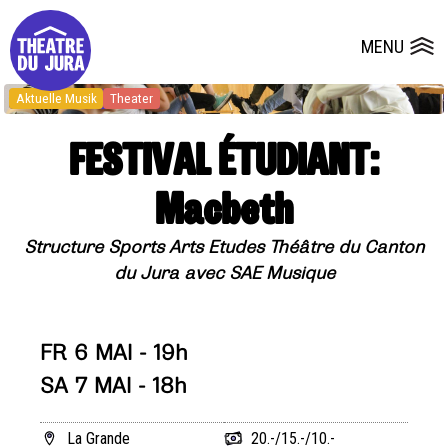
Presse
Technik
Salles
Dépôts de dossiers
MENU
Ouvrir le
Aktuelle Musik
Theater
FESTIVAL ÉTUDIANT:
Macbeth
Structure Sports Arts Etudes Théâtre du Canton
du Jura avec SAE Musique
FR 6 MAI - 19h
SA 7 MAI - 18h
La Grande
20.-/15.-/10.-