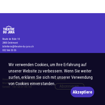
Route de Bâle 10
2800 Delémont
billetterie@theatre-du-jura.ch
032 566 55 55
Wir verwenden Cookies, um Ihre Erfahrung auf
unserer Website zu verbessern. Wenn Sie weiter
surfen, erklären Sie sich mit unserer Verwendung
Horaires d’ouverture de la billetterie :
Newsletter
von Cookies einverstanden.
Mardi-vendredi : 10h-12h et 14h-17h
Abonnieren
Samedi : 10h-12h et 14h-16h
Akzeptiere