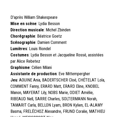
D’après William Shakespeare
Mise en scène
: Lydia Besson
Direction musicale
: Michel Zbinden
Chorégraphie
: Béatrice Goetz
Scénographie
: Damien Comment
Lumières
: Louis Riondel
Costumes
: Lydia Besson et Jacqueline Rossé, assistées
par Alice Rebetez
Graphisme
: Célien Milani
Assistante de production
: Eve Mittempergher
Jeu
: AOUINE Ania, BADERTSCHER Cloé, CHÉTELAT Lola,
COMMENT Fanny, ERARD Matt, ERARD Eline, KNOBEL
Manon, MAYERAT Lily, NOBS Marie, ODIET Amélie,
RIBEAUD Nell, SARRE Charles, SOLTERMANN Norah,
TAMARIT Carla, BELLON Lyam, BRON Kylien, EL-ALAMY
Basma, FRELÉCHOZ Alexandre, FRUND Coralie, MATHIEU