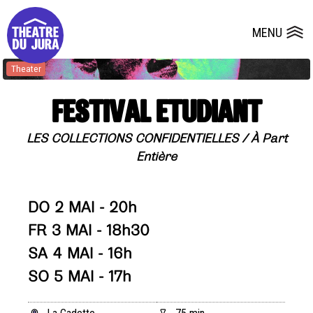
Presse
Technik
Salles
Dépôts de dossiers
MENU
Ouvrir le
Theater
FESTIVAL ETUDIANT
LES COLLECTIONS CONFIDENTIELLES / À Part
Entière
DO 2 MAI - 20h
FR 3 MAI - 18h30
SA 4 MAI - 16h
SO 5 MAI - 17h