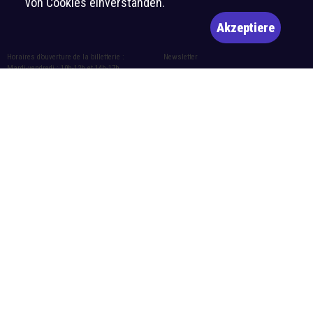
von Cookies einverstanden.
Akzeptiere
Horaires d’ouverture de la billetterie :
Newsletter
Mardi-vendredi : 10h-12h et 14h-17h
Abonnieren
Samedi : 10h-12h et 14h-16h
Treten Sie unserer WhatsApp-Gruppe bei