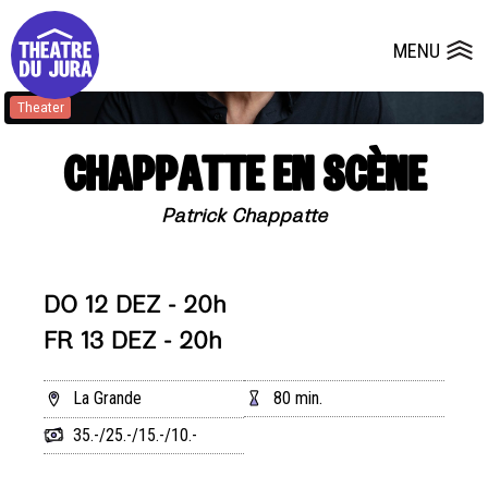
Presse
Technik
Salles
Dépôts de dossiers
MENU
Ouvrir le
Theater
CHAPPATTE EN SCÈNE
Patrick Chappatte
DO 12 DEZ - 20h
FR 13 DEZ - 20h
La Grande
80 min.
35.-/25.-/15.-/10.-