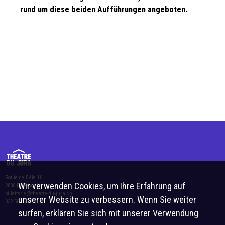
rund um diese beiden Aufführungen angeboten.
Route de Bâle 10
Wir verwenden Cookies, um Ihre Erfahrung auf
2800 Delémont
billetterie@theatre-du-jura.ch
unserer Website zu verbessern. Wenn Sie weiter
032 566 55 55
surfen, erklären Sie sich mit unserer Verwendung