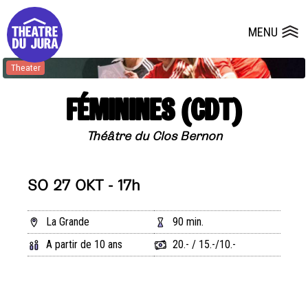
Presse
Technik
Salles
Dépôts de dossiers
MENU
Ouvrir le
Theater
FÉMININES (CDT)
Théâtre du Clos Bernon
SO 27 OKT - 17h
La Grande
90 min.
A partir de 10 ans
20.- / 15.-/10.-