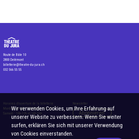
Route de Bâle 10
2800 Delémont
billetterie@theatre-du-jura.ch
032 566 55 55
Horaires d’ouverture de la billetterie :
Newsletter
Wir verwenden Cookies, um Ihre Erfahrung auf
Mardi-vendredi : 10h-12h et 14h-17h
Abonnieren
Samedi : 10h-12h et 14h-16h
unserer Website zu verbessern. Wenn Sie weiter
surfen, erklären Sie sich mit unserer Verwendung
von Cookies einverstanden.