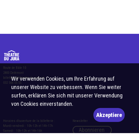
Route de Bâle 10
2800 Delémont
Wir verwenden Cookies, um Ihre Erfahrung auf
billetterie@theatre-du-jura.ch
032 566 55 55
unserer Website zu verbessern. Wenn Sie weiter
surfen, erklären Sie sich mit unserer Verwendung
von Cookies einverstanden.
Akzeptiere
Horaires d’ouverture de la billetterie :
Newsletter
Mardi-vendredi : 10h-12h et 14h-17h
Abonnieren
Samedi : 10h-12h et 14h-16h