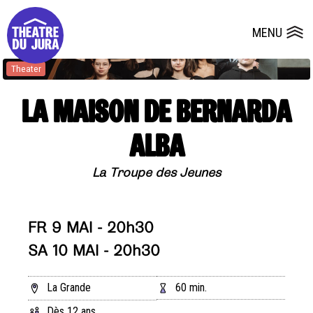
Presse
Technik
Salles
Dépôts de dossiers
MENU
Ouvrir le
Theater
LA MAISON DE BERNARDA
ALBA
La Troupe des Jeunes
FR 9 MAI - 20h30
SA 10 MAI - 20h30
La Grande
60 min.
Dès 12 ans