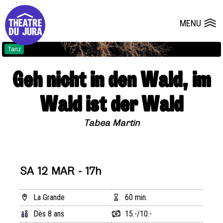
Presse
Technik
Salles
Dépôts de dossiers
MENU
Ouvrir le
Tanz
Geh nicht in den Wald, im
Wald ist der Wald
Tabea Martin
SA 12 MAR - 17h
La Grande
60 min.
Dès 8 ans
15.-/10.-