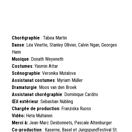
Chorégraphie
: Tabea Martin
Danse
: Léa Vinette, Stanley Ollivier, Calvin Ngan, Georges
Hann
Musique
: Donath Weyeneth
Costumes
: Yasmin Attar
Scénographie
: Veronika Mutalova
Assistanat costumes
: Myriam Müller
Dramaturgie
: Moos van den Broek
Assistanat chorégraphie
: Dominique Cardito
Œil extérieur
: Sebastian Nübling
Chargée de production
: Franziska Ruoss
Vidéo:
Heta Multanen
Merci à:
Jean-Marc Desbonnets,
Pascale Altenburger
Co-production
: Kaserne, Basel et Jungspundfestival St.