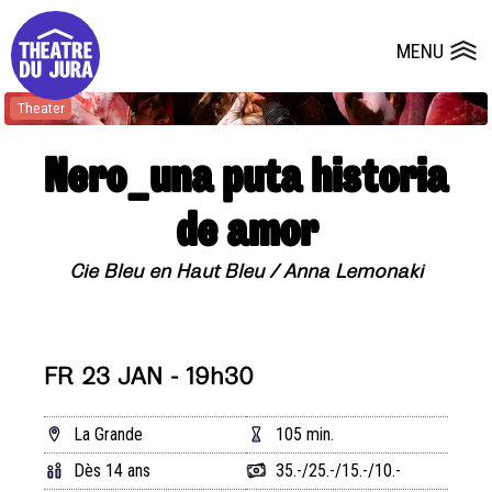
Presse
Technik
Salles
Dépôts de dossiers
MENU
Ouvrir le
Theater
Theater
Theater
Theater
Theater
Nero_una puta historia
de amor
Cie Bleu en Haut Bleu / Anna Lemonaki
FR 23 JAN - 19h30
La Grande
105 min.
Dès 14 ans
35.-/25.-/15.-/10.-