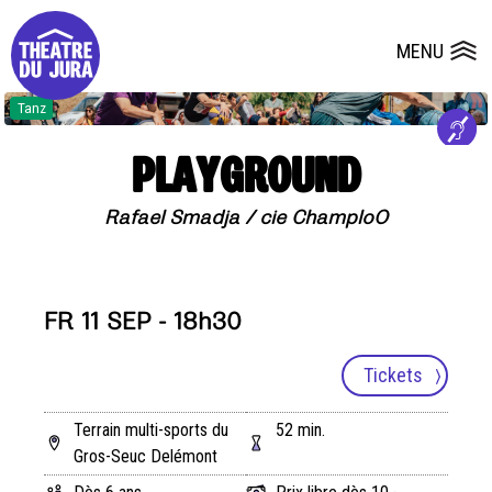
Presse
Technik
Salles
Dépôts de dossiers
MENU
Ouvrir le
Tanz
PLAYGROUND
Rafael Smadja / cie ChamploO
FR 11 SEP - 18h30
Tickets
Terrain multi-sports du
52 min.
Gros-Seuc Delémont