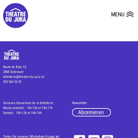
Presse
Technik
Salles
Dépôts de dossiers
MENU
Ouvrir le
Route de Bâle 10
2800 Delémont
billetterie@theatre-du-jura.ch
032 566 55 55
Horaires d’ouverture de la billetterie :
Newsletter
Mardi-vendredi : 10h-12h et 14h-17h
Abonnieren
Samedi : 10h-12h et 14h-16h
Treten Sie unserer WhatsApp-Gruppe bei