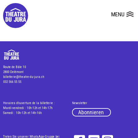
Presse
Technik
Salles
Dépôts de dossiers
MENU
Ouvrir le
Route de Bâle 10
2800 Delémont
billetterie@theatre-du-jura.ch
032 566 55 55
Horaires d’ouverture de la billetterie :
Newsletter
Mardi-vendredi : 10h-12h et 14h-17h
Abonnieren
Samedi : 10h-12h et 14h-16h
Treten Sie unserer WhatsApp-Gruppe bei