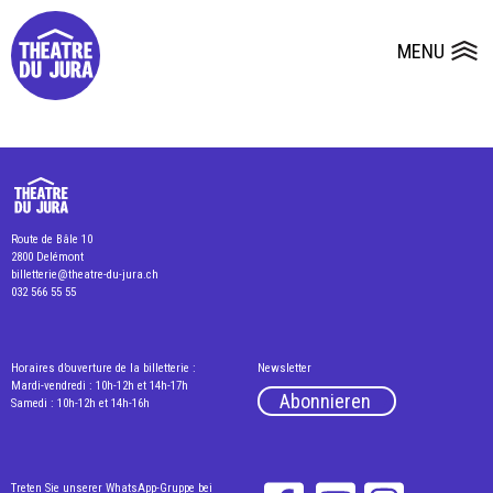
Presse
Technik
Salles
Dépôts de dossiers
MENU
Ouvrir le
Route de Bâle 10
2800 Delémont
billetterie@theatre-du-jura.ch
032 566 55 55
Horaires d’ouverture de la billetterie :
Newsletter
Mardi-vendredi : 10h-12h et 14h-17h
Abonnieren
Samedi : 10h-12h et 14h-16h
Treten Sie unserer WhatsApp-Gruppe bei