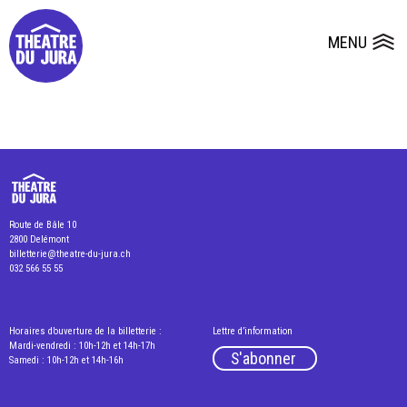
Presse
Fiches et plans techniques
Salles
MENU
Ouvrir le
Dépôts de dossiers
Route de Bâle 10
2800 Delémont
billetterie@theatre-du-jura.ch
032 566 55 55
Horaires d’ouverture de la billetterie :
Lettre d’information
Mardi-vendredi : 10h-12h et 14h-17h
S'abonner
Samedi : 10h-12h et 14h-16h