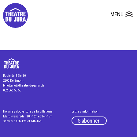
Presse
Fiches et plans techniques
Salles
MENU
Ouvrir le
Dépôts de dossiers
Route de Bâle 10
2800 Delémont
billetterie@theatre-du-jura.ch
032 566 55 55
Horaires d’ouverture de la billetterie :
Lettre d’information
Mardi-vendredi : 10h-12h et 14h-17h
S'abonner
Samedi : 10h-12h et 14h-16h