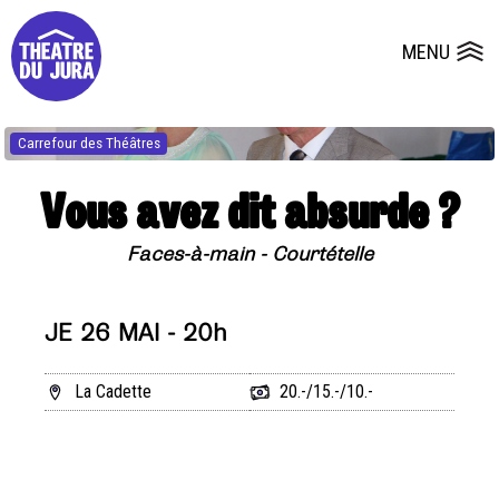
Presse
Fiches et plans techniques
Salles
MENU
Ouvrir le
Dépôts de dossiers
Carrefour des Théâtres
Vous avez dit absurde ?
Faces-à-main - Courtételle
JE 26 MAI - 20h
La Cadette
20.-/15.-/10.-