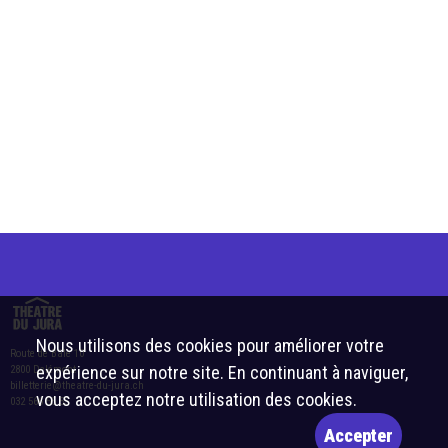
Nous utilisons des cookies pour améliorer votre
Route de Bâle 10
expérience sur notre site. En continuant à naviguer,
2800 Delémont
billetterie@theatre-du-jura.ch
vous acceptez notre utilisation des cookies.
032 566 55 55
Accepter