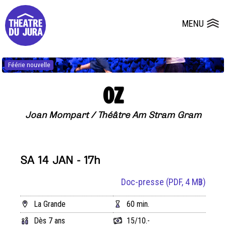
Presse
Fiches et plans techniques
Salles
MENU
Ouvrir le
Dépôts de dossiers
Féérie nouvelle
OZ
Joan Mompart / Théâtre Am Stram Gram
SA 14 JAN - 17h
Doc-presse
(PDF, 4 MB)
La Grande
60 min.
Dès 7 ans
15/10.-