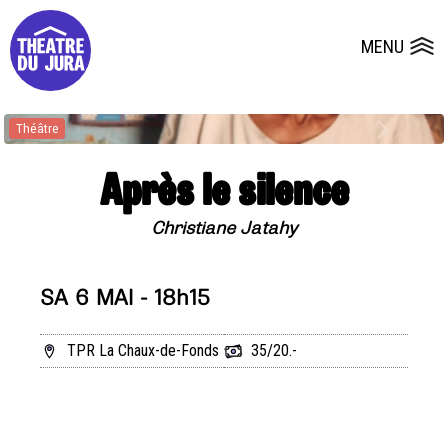
Presse
Fiches et plans techniques
Salles
MENU
Ouvrir le
Dépôts de dossiers
Théâtre
Après le silence
Christiane Jatahy
SA 6 MAI - 18h15
TPR La Chaux-de-Fonds
35/20.-